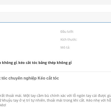
Đầu lưỡi:
Kích thước:
Mô tả:
p không gỉ
kéo cắt tóc bằng thép không gỉ
,
t tóc chuyên nghiệp Kéo cắt tóc
m rất thoải mái. Một tay cầm bù chính xác với lỗ ngón tay cái được
huỷu tay ở vị trí tự nhiên, thoải mái trong khi cắt. Kéo nhẹ với hỗ
kéo!