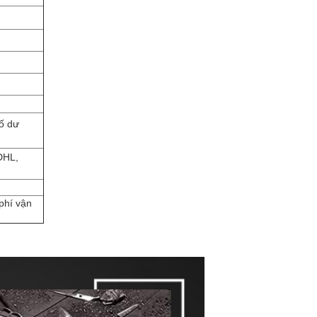
số dư
DHL,
phí vận