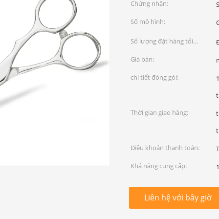
Chứng nhận:
Số mô hình:
Số lượng đặt hàng tối
thiểu:
Giá bán:
chi tiết đóng gói:
1
Thời gian giao hàng:
t
Điều khoản thanh toán:
Khả năng cung cấp:
1
Liên hệ với bây giờ