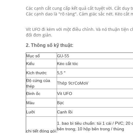
Các cạnh cắt cung cấp kết quả cắt tuyệt vời. Cắt duy 
Các cạnh dao là "rõ ràng". Cảm giác sắc nét. Kéo cắt
Vít UFO đi kèm với một điều chỉnh. Và nó thuận tiện c
đối đơn giản.
2.
Thông số kỹ thuật:
GU-55
Mục số
Kiểu
Kéo cắt tóc
5,5 "
Kích thước
Độ cứng của
Thép 9crCoMoV
thép
Đinh ốc
Vít UFO
Bạc
Màu
Lưỡi
Cạnh lồi
1. bao bì tiêu chuẩn: túi 1 cái / PVC;
20 c
bên trong; 10 hộp bên trong / thùng
chi tiết đóng gói