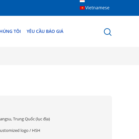
Vietnamese
CHÚNG TÔI
YÊU CẦU BÁO GIÁ
iangsu, Trung Quốc (lục địa)
customized logo / HSH