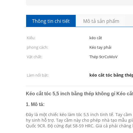
Thông tin chi tiết
Mô tả sản phẩm
Kiểu:
kéo cắt
phong cách:
Kéo tay phải
Vật chất:
Thép 9crCoMoV
kéo cắt tóc bằng thé
Làm nổi bật:
Kéo cắt tóc 5,5 inch bằng thép không gỉ Kéo cắ
1.
Mô tả:
Đây là một chiếc kéo làm tóc 5,5 inch tinh tế. Tay cầ
hy sinh hỗ trợ. Tay cầm này cho phép nhà tạo mẫu giữ k
Quốc 9CR. Độ cứng đạt 58-59 HRC. Giá cả phải chăng 