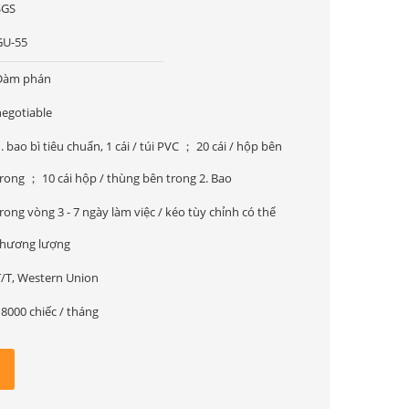
SGS
GU-55
Đàm phán
negotiable
. bao bì tiêu chuẩn, 1 cái / túi PVC ； 20 cái / hộp bên
trong ； 10 cái hộp / thùng bên trong 2. Bao
rong vòng 3 - 7 ngày làm việc / kéo tùy chỉnh có thể
thương lượng
T/T, Western Union
8000 chiếc / tháng